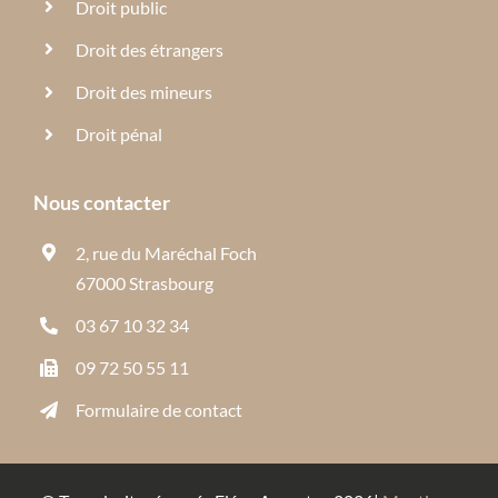
Droit public
Droit des étrangers
Droit des mineurs
Droit pénal
Nous contacter
2, rue du Maréchal Foch
67000 Strasbourg
03 67 10 32 34
09 72 50 55 11
Formulaire de contact